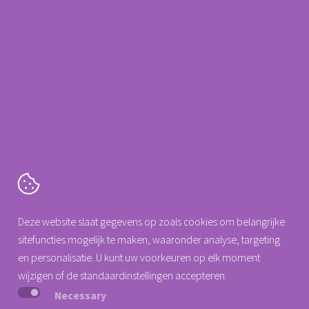
ondersteuning wenst.
Meldt het opgegeven ID nummer aan de specialist van de
helpdesk aan de telefoon.
Ik accepteer de voorwaarden - Splashtop
Cartografenweg 18
Deze website slaat gegevens op zoals cookies om belangrijke
5141 MT
Waalwijk
sitefuncties mogelijk te maken, waaronder analyse, targeting
Tel. +31 (0)88 0077 140
en personalisatie. U kunt uw voorkeuren op elk moment
info@arseus-dental.nl
wijzigen of de standaardinstellingen accepteren.
Necessary