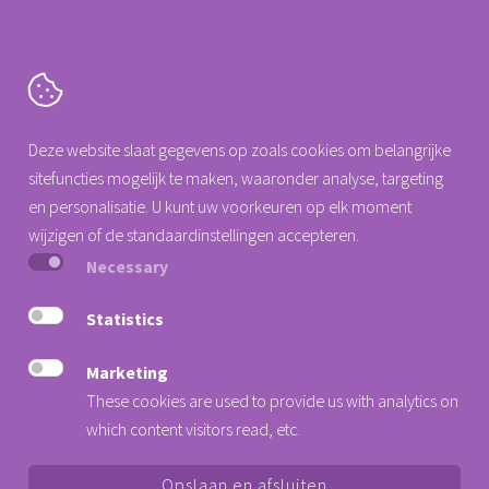
Cartografenweg 18
Deze website slaat gegevens op zoals cookies om belangrijke
5141 MT
Waalwijk
sitefuncties mogelijk te maken, waaronder analyse, targeting
Tel. +31 (0)88 0077 140
en personalisatie. U kunt uw voorkeuren op elk moment
info@arseus-dental.nl
wijzigen of de standaardinstellingen accepteren.
Necessary
Privacy Statement
Cookieverklaring
Statistics
Algemene voorwaarden
Marketing
Nieuwsbrief
These cookies are used to provide us with analytics on
Verander hier uw cookie voorkeur
which content visitors read, etc.
Opslaan en afsluiten