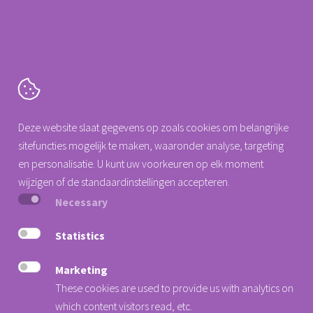
Cartografenweg 18
Deze website slaat gegevens op zoals cookies om belangrijke
5141 MT
Waalwijk
sitefuncties mogelijk te maken, waaronder analyse, targeting
Tel. +31 (0)88 0077 140
en personalisatie. U kunt uw voorkeuren op elk moment
info@arseus-dental.nl
wijzigen of de standaardinstellingen accepteren.
Necessary
Privacy Statement
Cookieverklaring
Statistics
Algemene voorwaarden
Marketing
Nieuwsbrief
These cookies are used to provide us with analytics on
Verander hier uw cookie voorkeur
which content visitors read, etc.