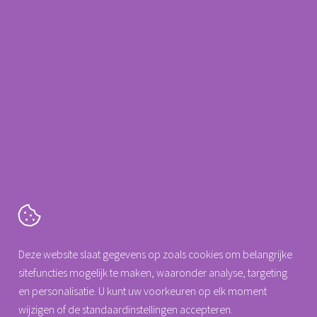
energie en inspiratie op te doen. Wie georganiseerd vertrekt, komt
ontspannen én gemotiveerd terug. Klaar om patiënten weer met
volle aandacht te ontvangen.
Terug naar overzicht
Deel artikel
Cartografenweg 18
Deze website slaat gegevens op zoals cookies om belangrijke
5141 MT
Waalwijk
sitefuncties mogelijk te maken, waaronder analyse, targeting
Tel. +31 (0)88 0077 140
en personalisatie. U kunt uw voorkeuren op elk moment
info@arseus-dental.nl
wijzigen of de standaardinstellingen accepteren.