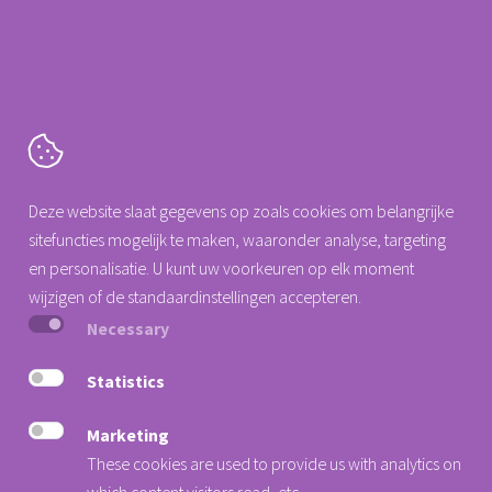
Verstuur
Cartografenweg 18
Deze website slaat gegevens op zoals cookies om belangrijke
5141 MT
Waalwijk
sitefuncties mogelijk te maken, waaronder analyse, targeting
Tel. +31 (0)88 0077 140
en personalisatie. U kunt uw voorkeuren op elk moment
info@arseus-dental.nl
wijzigen of de standaardinstellingen accepteren.
Necessary
Privacy Statement
Cookieverklaring
Statistics
Algemene voorwaarden
Marketing
Nieuwsbrief
These cookies are used to provide us with analytics on
Verander hier uw cookie voorkeur
which content visitors read, etc.