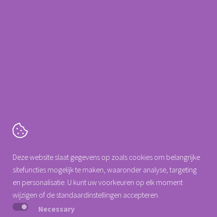
Meer informatie?
Neem contact op met
088 0077 140
Arseus Dental
info@arseus-dental.nl
Cartografenweg 18
Deze website slaat gegevens op zoals cookies om belangrijke
5141 MT
Waalwijk
sitefuncties mogelijk te maken, waaronder analyse, targeting
Tel. +31 (0)88 0077 140
en personalisatie. U kunt uw voorkeuren op elk moment
info@arseus-dental.nl
wijzigen of de standaardinstellingen accepteren.
Necessary