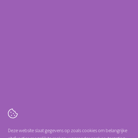
waarbij er op de asssistent arm de mogelijkheid is om diverse
instrumenten te monteren.
Meer informatie?
Neem contact op met
088 0077 140
Arseus Dental
info@arseus-dental.nl
Cartografenweg 18
Deze website slaat gegevens op zoals cookies om belangrijke
5141 MT
Waalwijk