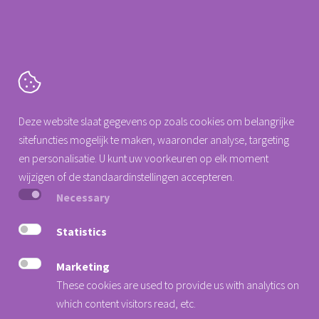
Cartografenweg 18
Deze website slaat gegevens op zoals cookies om belangrijke
5141 MT
Waalwijk
sitefuncties mogelijk te maken, waaronder analyse, targeting
Tel. +31 (0)88 0077 140
en personalisatie. U kunt uw voorkeuren op elk moment
info@arseus-dental.nl
wijzigen of de standaardinstellingen accepteren.
Necessary
Privacy Statement
Cookieverklaring
Statistics
Algemene voorwaarden
Marketing
Nieuwsbrief
These cookies are used to provide us with analytics on
Verander hier uw cookie voorkeur
which content visitors read, etc.