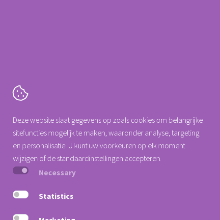
klinisch gebruiksvriendelijk
lange batterijduur
betaalbaar alternatief
Cartografenweg 18
Deze website slaat gegevens op zoals cookies om belangrijke
5141 MT
Waalwijk
sitefuncties mogelijk te maken, waaronder analyse, targeting
Tel. +31 (0)88 0077 140
en personalisatie. U kunt uw voorkeuren op elk moment
info@arseus-dental.nl
wijzigen of de standaardinstellingen accepteren.
Necessary
Privacy Statement
Cookieverklaring
Statistics
Algemene voorwaarden
Marketing